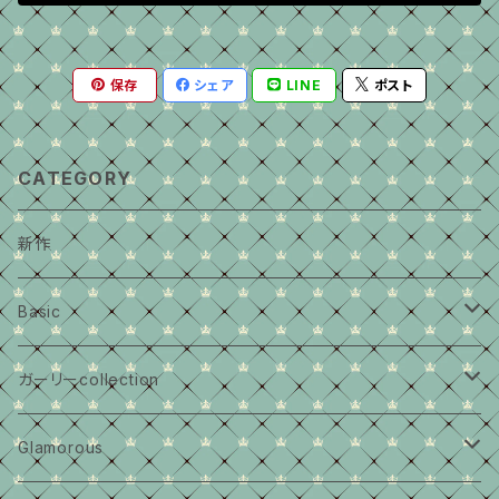
保存
シェア
LINE
ポスト
CATEGORY
新作
Basic
大きいサイズ
ガーリーcollection
middleサイズ
大きいサイズ
Glamorous