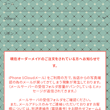
小さめサイズ
middleサイズ
大きいサイズ
コーム
セット
カチューシャ
Others
2wayブローチ
リボン
ピアスイヤリング
現在オーダーメイドのご注文をされている方へお知らせで
す。
iPhone（iCloudメール）をご利用の方で、当店からの写真確
認の為のメールが戻ってきてしまう現象が発生しております。
（メールサーバーの受信フォルダ容量がパンクしているとメッ
セージが返信されてきます。）
メールサーバの受信フォルダをご確認ください。
また、メールアドレスのみでご連絡いただいておりますお客
様については、別途連絡先（電話番号）をお問合せフォームよ