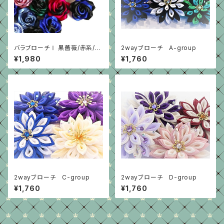
バラブローチⅠ 黒薔薇/赤系/グ
2wayブローチ A-group
リーン/紫
¥1,980
¥1,760
2wayブローチ C-group
2wayブローチ D-group
¥1,760
¥1,760