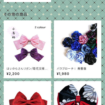
その他の商品
はいからさんリボン/菊花文様シ
バラブローチⅠ 青薔薇
ンプル型/2色
¥2,200
¥1,980