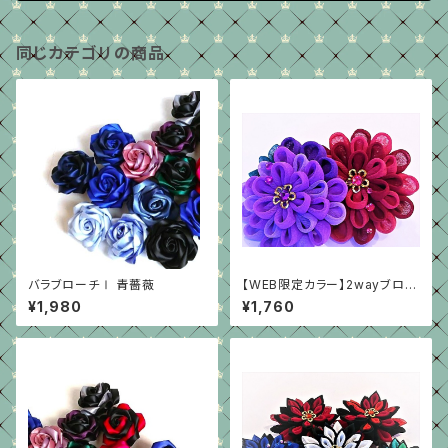
同じカテゴリの商品
バラブローチⅠ 青薔薇
【WEB限定カラー】2wayブロー
チ A-group
¥1,980
¥1,760