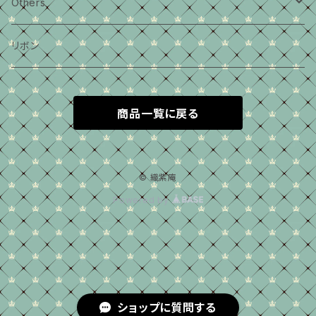
セット
カチューシャ
Others
2wayブローチ
リボン
ピアスイヤリング
商品一覧に戻る
© 織紫庵
Powered by
ショップに質問する