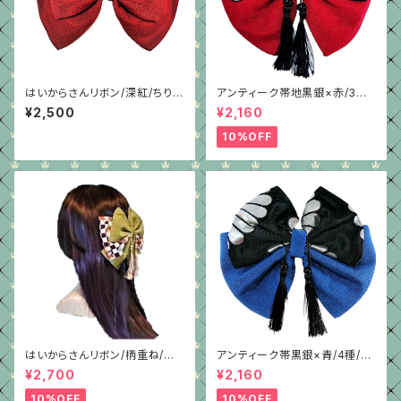
はいからさんリボン/深紅/ちりめ
アンティーク帯地黒銀×赤/3種/
ん
ちりめん/はいからさんリボン
¥2,500
¥2,160
10%OFF
はいからさんリボン/柄重ね/抹
アンティーク帯黒銀×青/4種/ち
茶グリーン/4種/ちりめん
りめん/はいからさんリボン
¥2,700
¥2,160
10%OFF
10%OFF