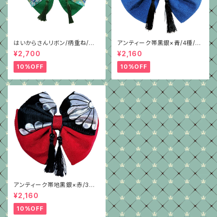
はいからさんリボン/柄重ね/グリ
アンティーク帯黒銀×青/4種/ち
ーンちりめん
りめん/はいからさんリボン
¥2,700
¥2,160
10%OFF
10%OFF
アンティーク帯地黒銀×赤/3種/
ちりめん/はいからさんリボン
¥2,160
10%OFF