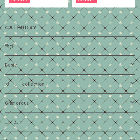
CATEGORY
新作
Basic
大きいサイズ
ガーリーcollection
middleサイズ
大きいサイズ
Glamorous
小さめサイズ
middleサイズ
大きいサイズ
コーム