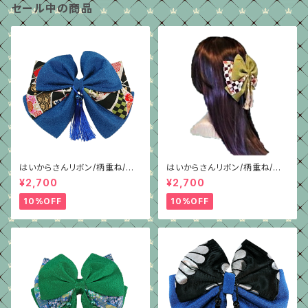
セール中の商品
はいからさんリボン/柄重ね/青
はいからさんリボン/柄重ね/抹
ちりめん
茶グリーン/4種/ちりめん
¥2,700
¥2,700
10%OFF
10%OFF