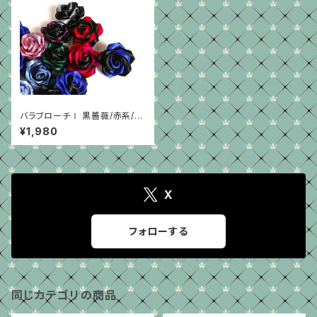
バラブローチⅠ 黒薔薇/赤系/グ
リーン/紫
¥1,980
X
フォローする
同じカテゴリの商品