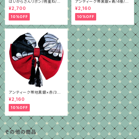
はいからさんリボン/柄重ね/グリ
アンティーク帯黒銀×青/4種/ち
ーンちりめん
りめん/はいからさんリボン
¥2,700
¥2,160
10%OFF
10%OFF
アンティーク帯地黒銀×赤/3種/
ちりめん/はいからさんリボン
¥2,160
10%OFF
その他の商品