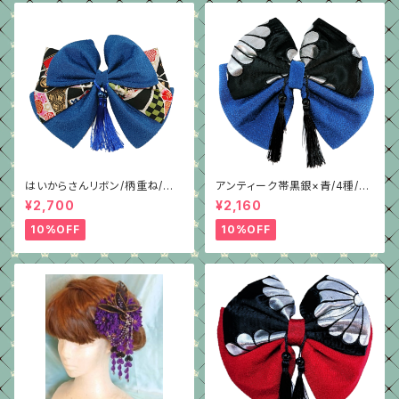
はいからさんリボン/柄重ね/青
アンティーク帯黒銀×青/4種/ち
ちりめん
りめん/はいからさんリボン
¥2,700
¥2,160
10%OFF
10%OFF