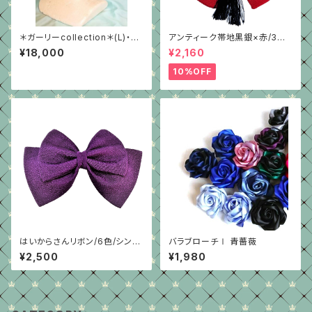
＊ガーリーcollection＊(L)・黒
アンティーク帯地黒銀×赤/3種/
蝶＆黒紫
ちりめん/はいからさんリボン
¥18,000
¥2,160
10%OFF
はいからさんリボン/6色/シンプ
バラブローチⅠ 青薔薇
ル型
¥2,500
¥1,980