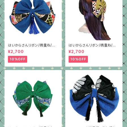
はいからさんリボン/柄重ね/青
はいからさんリボン/柄重ね/抹
ちりめん
茶グリーン/4種/ちりめん
¥2,700
¥2,700
10%OFF
10%OFF