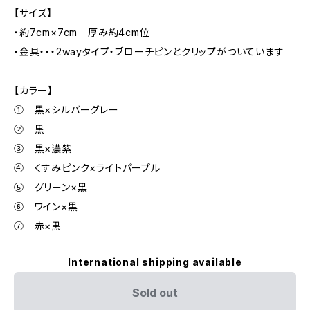
【サイズ】
・約7cm×7cm 厚み約4cm位
・金具・・・2wayタイプ・ブローチピンとクリップがついています
【カラー】
① 黒×シルバーグレー
② 黒
③ 黒×濃紫
④ くすみピンク×ライトパープル
⑤ グリーン×黒
⑥ ワイン×黒
⑦ 赤×黒
International shipping available
Sold out