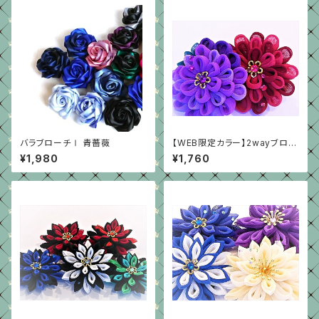
バラブローチⅠ 青薔薇
【WEB限定カラー】2wayブロー
チ A-group
¥1,980
¥1,760