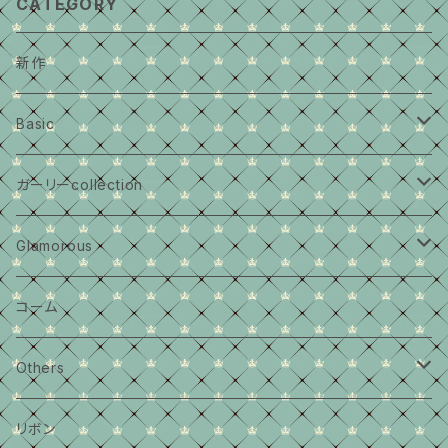
CATEGORY
新作
Basic
大きいサイズ
ガーリーcollection
middleサイズ
大きいサイズ
Glamorous
小さめサイズ
middleサイズ
大きいサイズ
コーム
セット
カチューシャ
Others
2wayブローチ
リボン