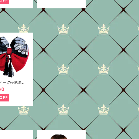
OFF
ィーク帯地黒銀×
種/ちりめん/はい
60
んリボン
OFF