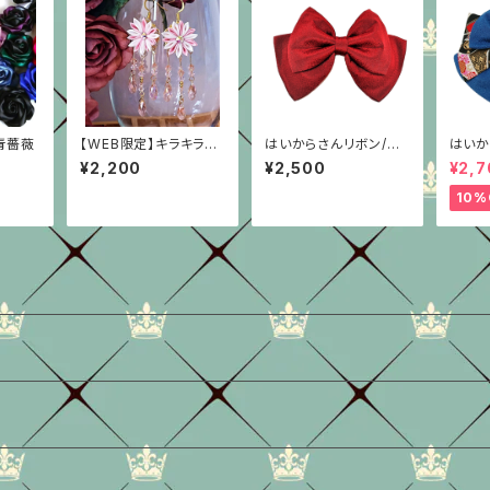
青薔薇
【WEB限定】キラキラフ
はいからさんリボン/深
はいか
ラワーピアス
紅/ちりめん
重ね/
¥2,200
¥2,500
¥2,7
10%