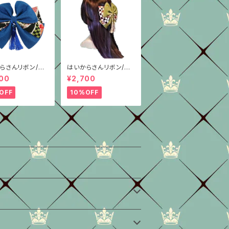
らさんリボン/柄
はいからさんリボン/柄
青ちりめん
重ね/抹茶グリーン/4
00
¥2,700
種/ちりめん
OFF
10%OFF