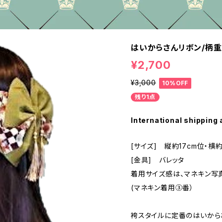
はいからさんリボン/柄重
¥2,700
¥3,000
10%OFF
残り1点
International shipping 
[サイズ] 縦約17cm位・横約
[金具] バレッタ
着用サイズ感は、マネキン写
(マネキン着用③番）
袴スタイルに定番のはいから