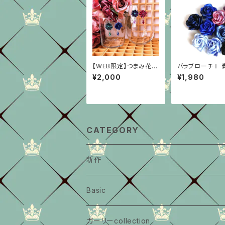
【WEB限定】つまみ花ピ
バラブローチⅠ 
アスⅠ
¥2,000
¥1,980
CATEGORY
新作
Basic
大きいサイズ
ガーリーcollection