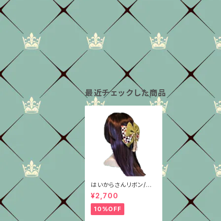
最近チェックした商品
はいからさんリボン/柄
重ね/抹茶グリーン/4
¥2,700
種/ちりめん
10%OFF