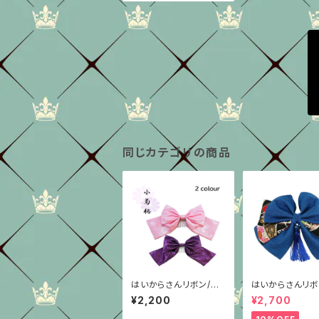
同じカテゴリの商品
はいからさんリボン/菊
はいからさんリボ
花文様シンプル型/2色
重ね/青ちりめん
¥2,200
¥2,700