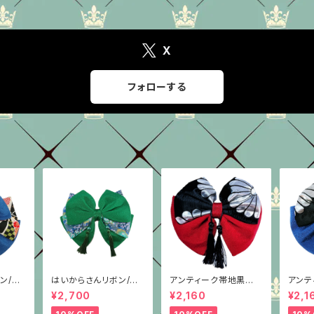
X
フォローする
ン/柄
はいからさんリボン/柄
アンティーク帯地黒銀×
アンテ
重ね/グリーンちりめん
赤/3種/ちりめん/はい
青/4
¥2,700
¥2,160
¥2,1
からさんリボン
からさ