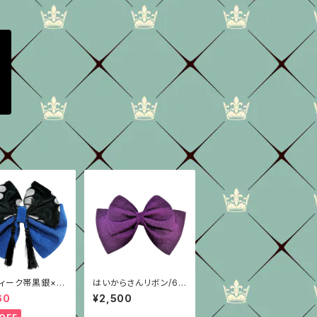
ィーク帯黒銀×
はいからさんリボン/6
種/ちりめん/はい
色/シンプル型
60
¥2,500
んリボン