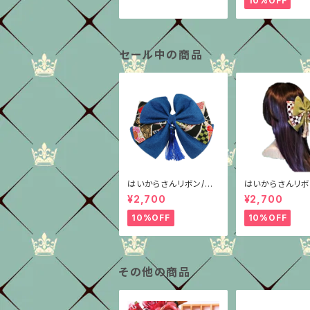
10%OFF
セール中の商品
はいからさんリボン/柄
はいからさんリボ
重ね/青ちりめん
重ね/抹茶グリー
¥2,700
¥2,700
種/ちりめん
10%OFF
10%OFF
その他の商品