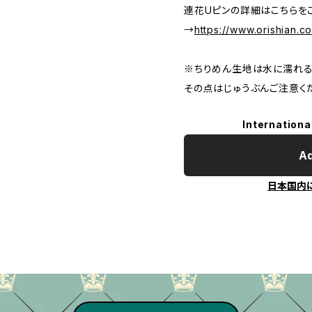
連花Uピンの詳細はこちらを
→
https://www.orishian.
※ちりめん生地は水に濡れる
その点はじゅうぶんご注意く
Internationa
Ad
日本国内