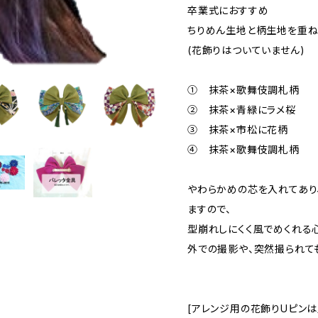
卒業式におすすめ
ちりめん生地と柄生地を重ね
(花飾りはついていません)
① 抹茶×歌舞伎調札柄
② 抹茶×青緑にラメ桜
③ 抹茶×市松に花柄
④ 抹茶×歌舞伎調札柄
やわらかめの芯を入れてあり
ますので、
型崩れしにくく風でめくれる
外での撮影や、突然撮られて
[アレンジ用の花飾りUピンは