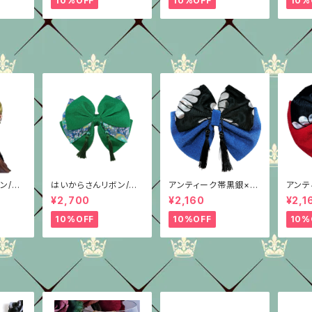
10%OFF
10%OFF
10%
ン/柄
はいからさんリボン/柄
アンティーク帯黒銀×
アンテ
ン/4
重ね/グリーンちりめん
青/4種/ちりめん/はい
赤/3
¥2,700
¥2,160
¥2,1
からさんリボン
からさ
10%OFF
10%OFF
10%