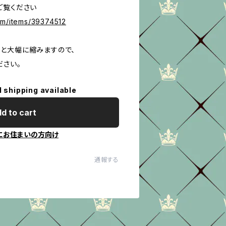
ご覧ください
com/items/39374512
と大幅に縮みますので、
ださい。
l shipping available
d to cart
にお住まいの方向け
通報する