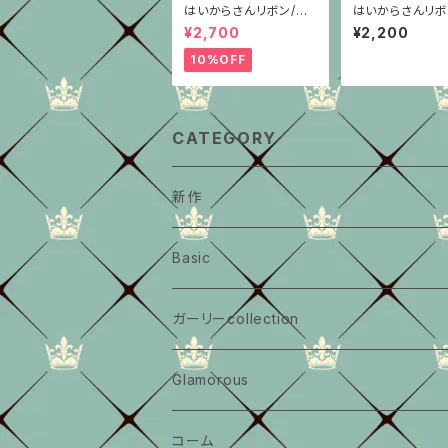
はいからさんリボン/柄
はいからさんリボ
重ね/青ちりめん
花文様シンプル型
¥2,700
¥2,200
10%OFF
CATEGORY
新作
Basic
大きいサイズ
ガーリーcollection
middleサイズ
大きいサイズ
Glamorous
小さめサイズ
middleサイズ
大きいサイズ
コーム