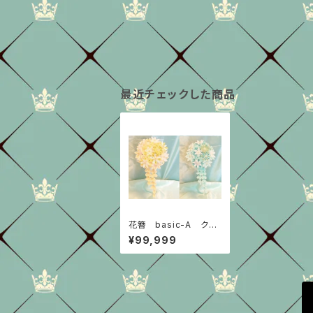
最近チェックした商品
花簪 basic-A クリ
ップタイプ
¥99,999