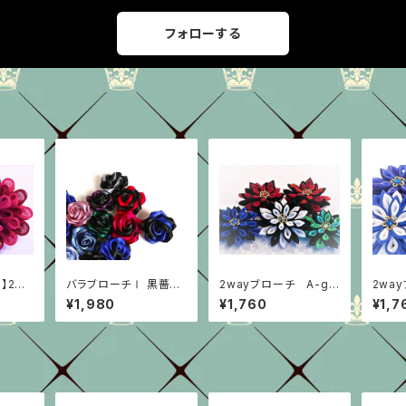
フォローする
】2wa
バラブローチⅠ 黒薔薇/
2wayブローチ A-gr
2wa
roup
赤系/グリーン/紫
oup
oup
¥1,980
¥1,760
¥1,7