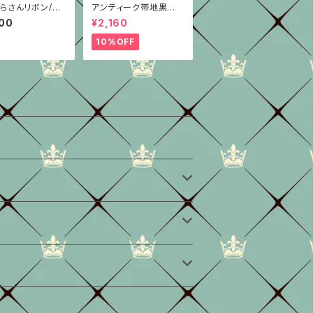
らさんリボン/深
アンティーク帯地黒銀×
りめん
赤/3種/ちりめん/はい
00
¥2,160
からさんリボン
10%OFF