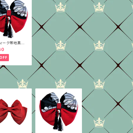
ィーク帯地黒銀×
種/ちりめん/はい
60
んリボン
OFF