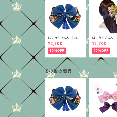
はいからさんリボン/柄
はいからさんリボ
重ね/青ちりめん
重ね/抹茶グリー
¥2,700
¥2,700
種/ちりめん
10%OFF
10%OFF
その他の商品