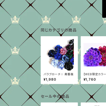
同じカテゴリの商品
バラブローチⅠ 青薔薇
【WEB限定カラー
yブローチ A-g
¥1,980
¥1,760
セール中の商品