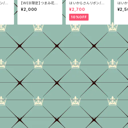
ン/菊
【WEB限定】つまみ花ピ
はいからさんリボン/柄
はいか
/2色
アスⅠ
重ね/抹茶グリーン/4
紅/ち
¥2,000
¥2,700
¥2,5
種/ちりめん
10%OFF