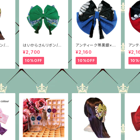
ン/柄
はいからさんリボン/柄
アンティーク帯黒銀×
アンテ
ン/4
重ね/グリーンちりめん
青/4種/ちりめん/はい
赤/3
¥2,700
¥2,160
¥2,1
からさんリボン
からさ
10%OFF
10%OFF
10%