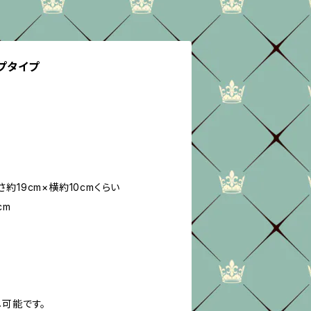
ップタイプ
約19cm×横約10cmくらい
cm
し可能です。