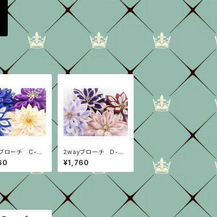
yブローチ C-gr
2wayブローチ D-gr
oup
60
¥1,760